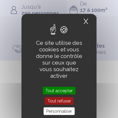
De
Jusqu'à
17 à 100m²
299 personnes
et plus
X
Masquer
Livraison et montage
Sur toute la France
Ce site utilise des
Depuis
N°1 des Yourtes
cookies et vous
2005
Contemporaines
donne le contrôle
sur ceux que
vous souhaitez
activer
Tout accepter
Tout refuser
Personnaliser