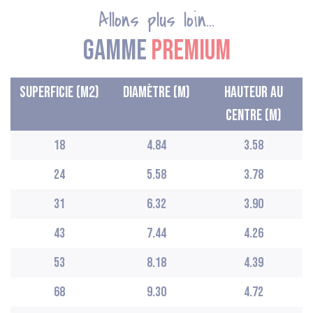
Allons plus loin...
Gamme
premium
Superficie (M2)
Diamètre (M)
Hauteur au
centre (M)
18
4.84
3.58
24
5.58
3.78
31
6.32
3.90
43
7.44
4.26
53
8.18
4.39
68
9.30
4.72