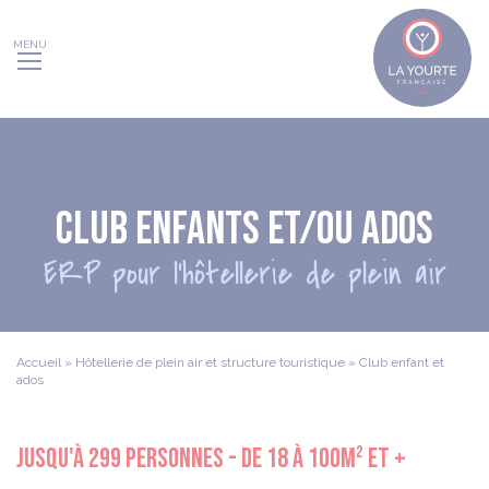
Panneau de gestion des cookies
CLUB ENFANTS ET/OU ADOS
ERP pour l’hôtellerie de plein air
Accueil
»
Hôtellerie de plein air et structure touristique
»
Club enfant et
ados
jusqu'à 299 personnes - de 18 à 100m² et +