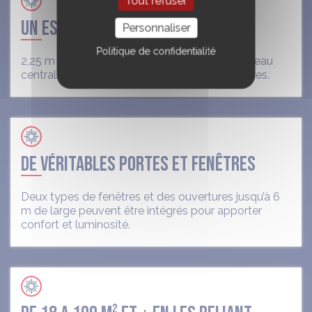
Tout refuser
UN ESPACE LIBRE
Personnaliser
Politique de confidentialité
2,25 m de mur, jusqu’à 5 m au centre, sans poteau
central… un espace libéré pour toutes vos envies.
DE VÉRITABLES PORTES ET FENÊTRES
Deux types de fenêtres et des ouvertures jusqu’à 6
m de large peuvent être intégrés pour apporter
confort et luminosité.