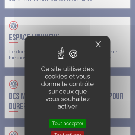
ESPACE LUMINEUX
X
Masquer
Le dôme transparent (jusqu’à 180 cm) apporte une
luminosité exceptionnelle et une vue sur le ciel.
Ce site utilise des
cookies et vous
donne le contrôle
sur ceux que
DES MATÉRIAUX MODERNES CONÇUS POUR
vous souhaitez
DURER, SANS ENTRETIEN
activer
Tout accepter