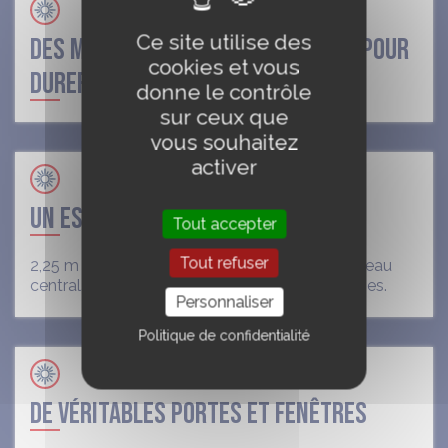
Ce site utilise des
DES MATÉRIAUX MODERNES CONÇUS POUR
cookies et vous
DURER, SANS ENTRETIEN
donne le contrôle
sur ceux que
vous souhaitez
activer
UN ESPACE LIBRE
Tout accepter
Tout refuser
2,25 m de mur, jusqu’à 5 m au centre, sans poteau
central… un espace libéré pour toutes vos envies.
Personnaliser
Politique de confidentialité
DE VÉRITABLES PORTES ET FENÊTRES