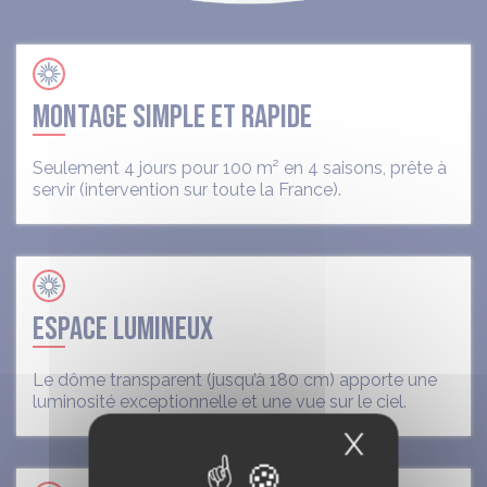
MONTAGE SIMPLE ET RAPIDE
Seulement 4 jours pour 100 m² en 4 saisons, prête à
servir (intervention sur toute la France).
ESPACE LUMINEUX
Le dôme transparent (jusqu’à 180 cm) apporte une
luminosité exceptionnelle et une vue sur le ciel.
X
Masquer