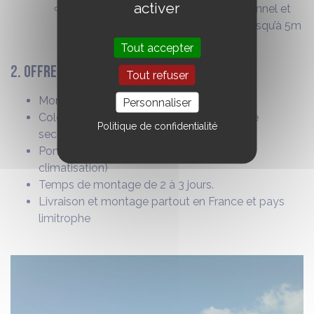
activer
Nécessite un échafaudage professionnel et
une habitude au travail en hauteur (jusqu’à 5m
pour les 100m²)
Tout accepter
2. Offre clé en main
Tout refuser
Montage par notre équipe.
Personnaliser
Colonne électrique et organe électrique de
Politique de confidentialité
secours.
Pompe à chaleur Air/Air (chauffage et
climatisation)
Temps de montage de 2 à 3 jours.
Livraison et montage partout en France et pays
limitrophe