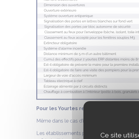
Pour les Yourtes recevant moins de 50 p
Même dans le cas d’implantations prolongée
Les établissements pouvant recevoir plus de 
Ce site util