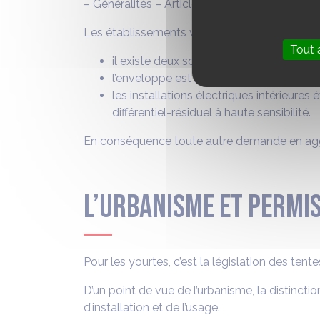
– Généralités – Article CTS1 – § 3) : Section 
Les établissements visés à l’article CTS 1 (§2
Tout 
il existe deux sorties de 0,80 mètre de 
l’enveloppe est réalisée en matériaux d
les installations électriques intérieure
différentiel-résiduel à haute sensibilité.
En conséquence toute autre demande en aggrav
L’URBANISME ET permis
Pour les yourtes, c’est la législation des ten
D’un point de vue de l’urbanisme, la distincti
d’installation et de l’usage.