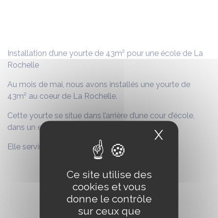
Installation d’une yourte de 43m² pour une école de La
Rochelle
Au mois de mai, nous avons installés une yourte de
43m² au coeur de La Rochelle.
Cette yourte se situe dans l’arrière d’une cour d’école,
dans un espace restreint et enclavé.
X
Masquer
Elle servira de classe d’école pour les enfants.
Ce site utilise des
cookies et vous
donne le contrôle
sur ceux que