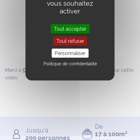
vous souhaitez
activer
Tout accepter
Tout refuser
Personnaliser
Politique de confidentialité
Merci à
Graine d’École
pour sa confiance et pour cette
vidéo.
De
Jusqu'à
17 à 100m²
299 personnes