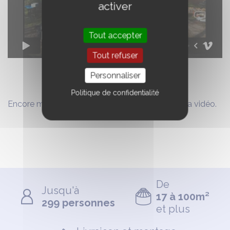
activer
Tout accepter
Tout refuser
Personnaliser
Politique de confidentialité
Encore merci à eux pour leur confiance et pour la vidéo.
De
Jusqu'à
17 à 100m²
299 personnes
et plus