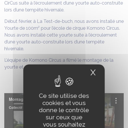
CirCus suite à l’écroulement d’une yourte auto-construite
lors d’une tempête hivernale.
Début février, à La Test-de-buch, nous avons installé une
Yourte de 100m² pour l’école de cirque Komono Circus.
Nous avons installé cette yourte suite à l’écroulement
d’une yourte auto-construite lors d’une tempête
hivernale.
L’équipe de Komono Circus a filmé le montage de la
yourte et en fait une superbe vidéo.
X
Masquer
Ce site utilise des
cookies et vous
donne le contrôle
sur ceux que
vous souhaitez