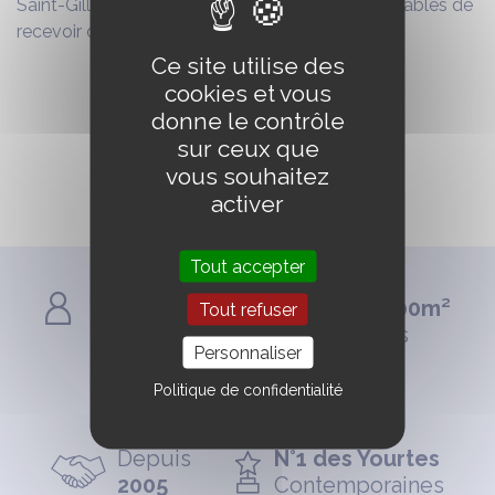
Saint-Gilles-Croix-de-Vie, vend des yourtes capables de
recevoir du public.
Ce site utilise des
cookies et vous
LIRE L’ARTICLE
donne le contrôle
sur ceux que
vous souhaitez
activer
Tout accepter
De
Jusqu'à
17 à 100m²
Tout refuser
299 personnes
et plus
Personnaliser
Livraison et montage
Politique de confidentialité
Sur toute la France
Depuis
N°1 des Yourtes
2005
Contemporaines