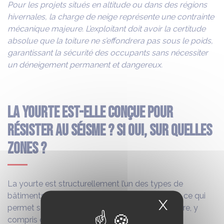
Pour les projets situés en altitude ou dans des régions
hivernales, la charge de neige représente une contrainte
mécanique majeure. L’exploitant doit avoir la certitude
absolue que la toiture ne s’effondrera pas sous le poids,
garantissant la sécurité des occupants sans nécessiter
un déneigement permanent et dangereux.
La yourte est-elle conçue pour
résister au séisme ? Si oui, sur quelles
zones ?
La yourte est structurellement l’un des types de
bâtiments les plus sûrs face au risque sismique, ce qui
X
Masquer
permet son installation sur l’ensemble du territoire, y
compris dans les zones les plus exposées.